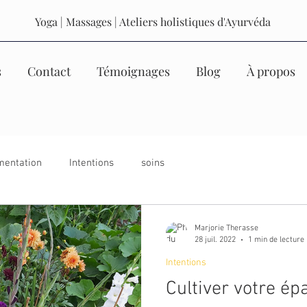
Yoga | Massages | Ateliers holistiques d'Ayurvéda
s
Contact
Témoignages
Blog
À propos
mentation
Intentions
soins
Marjorie Therasse
28 juil. 2022
1 min de lecture
Intentions
Cultiver votre é