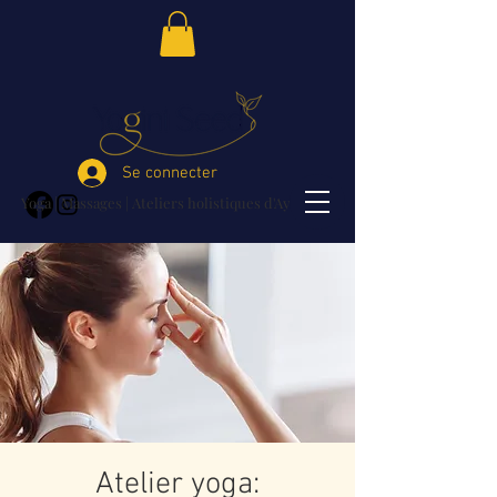
Se connecter
Yoga | Massages | Ateliers holistiques d'Ayurvéda
Atelier yoga: