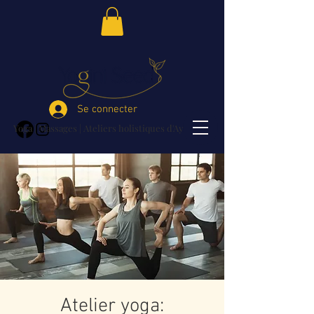
Se connecter
Yoga | Massages | Ateliers holistiques d'Ayurvéda
Atelier yoga: