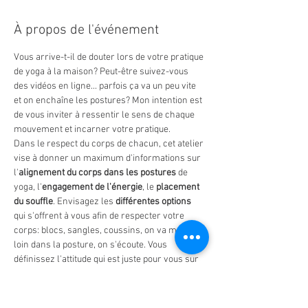
À propos de l'événement
Vous arrive-t-il de douter lors de votre pratique 
de yoga à la maison? Peut-être suivez-vous 
des vidéos en ligne... parfois ça va un peu vite 
et on enchaîne les postures? Mon intention est 
de vous inviter à ressentir le sens de chaque 
mouvement et incarner votre pratique.
Dans le respect du corps de chacun, cet atelier 
vise à donner un maximum d'informations sur 
l'
alignement du corps dans les postures
 de 
yoga, l'
engagement de l'énergie
, le 
placement 
du souffle
. Envisagez les 
différentes options
qui s'offrent à vous afin de respecter votre 
corps: blocs, sangles, coussins, on va moins 
loin dans la posture, on s'écoute. Vous 
définissez l'attitude qui est juste pour vous sur 
le tapis, comme en dehors.
* Carte de consentement posée devant ton 
tapis "Hands off-Please Do Not Touch My Body"