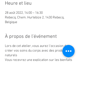
Heure et lieu
28 août 2022, 14:00 – 16:30
Rebecq, Chem. Hurtebize 2, 1430 Rebecq,
Belgique
À propos de l'événement
Lors de cet atelier, vous aurez l'occasion de
créer vos soins du corps avec des produits
naturels
Vous recevrez une explication sur les bienfaits
des ingrédients choisis
et des conseils en fonction de votre type de
peau.
Vous emporterez les fiches recettes , ainsi que
vos préparations à la maison.
Le coût de l'atelier comprend les matières
premières , les huiles essentielles si vous le
souhaitez, le matériel prêté et les pots pour
emporter vos créations. Tisane offerte
Prix 50 euros