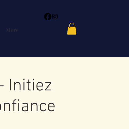
More
 Initiez
onfiance