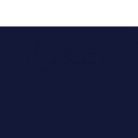
d - Thérasse Marjorie - chemin hurtebize,2 à 14
Téléphone :
0499/87 81 26
Email :
yoginiseed@gmail.com
Copyright© 2021 by Yogini Seed