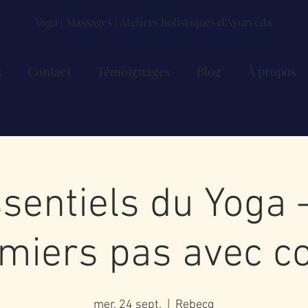
Yoga | Massages | Ateliers holistiques d'Ayurvéda
s
Contact
Témoignages
Blog
À propos
sentiels du Yoga –
miers pas avec c
mer. 24 sept.
  |  
Rebecq