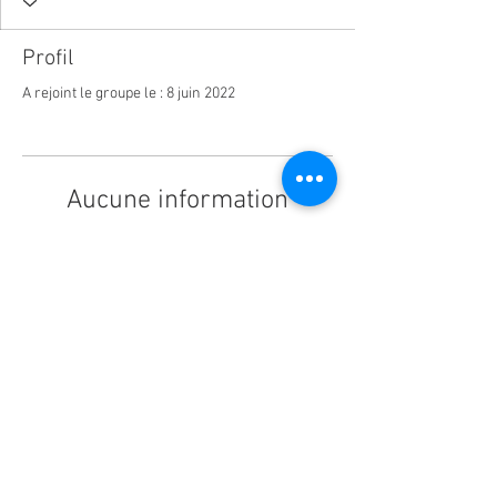
Profil
A rejoint le groupe le : 8 juin 2022
Aucune information
Lorsque ce membre ajoutera des
informations sur lui-même, vous les
verrez ici.
Yogini Seed - Thérasse Marjorie -
chemin hurtebize,2 à 1430 Rebecq
Téléphone :
0499/87 81 26
Email :
yoginiseed@gmail.com
Copyright© 2021 by Yogini Seed