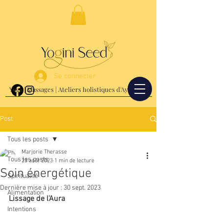
Se connecter
Yoga | Massages | Ateliers holistiques d'Ayurvéda
Post
Tous les posts
Marjorie Therasse
Tous les posts
23 août 2023
1 min de lecture
Soin énergétique
Spiritualité
Dernière mise à jour :
30 sept. 2023
Alimentation
Lissage de l'Aura
Intentions